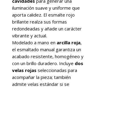
cavidades
para generar una
iluminación suave y uniforme que
aporta calidez. El esmalte rojo
brillante realza sus formas
redondeadas y añade un carácter
vibrante y actual.
Modelado a mano en
arcilla roja
,
el esmaltado manual garantiza un
acabado resistente, homogéneo y
con un brillo duradero. Incluye
dos
velas rojas
seleccionadas para
acompañar la pieza; también
admite velas estándar si se
prefiere ajustar la atmósfera.
La base lleva el sello ABENVAL
como símbolo de autenticidad.
Olea Red funciona sobre
aparadores, mesas auxiliares o
como centro de mesa, aportando
luz, diseño y un toque festivo sin