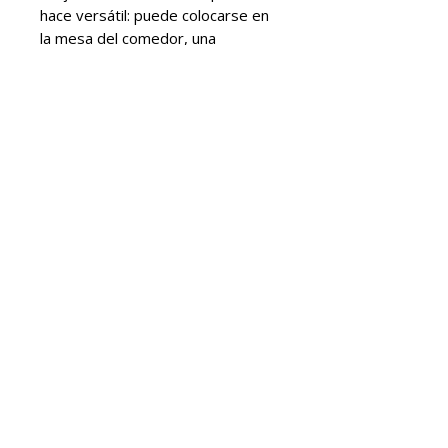
hace versátil: puede colocarse en
la mesa del comedor, una
estantería o un aparador,
aportando un punto de luz
acogedor.
Cada unidad es única, con
pequeñas variaciones propias de
la cerámica artesanal. Esto
refuerza su carácter exclusivo y
añade valor a la pieza.
Olea es ideal para quienes buscan
un accesorio decorativo que
combine funcionalidad, diseño y
calidad.
INFO PRODUCTO