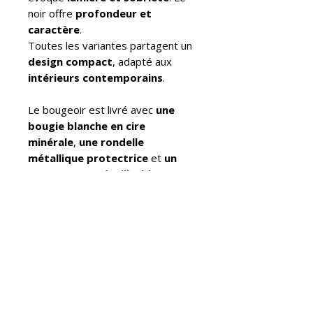
noir offre
profondeur et
caractère
.
Toutes les variantes partagent un
design compact
, adapté aux
intérieurs contemporains
.
Le bougeoir est livré avec
une
bougie blanche en cire
minérale
,
une rondelle
métallique protectrice
et
un
sac en coton réutilisable
. La
base porte
le sceau gravé
ABENVAL
, garantissant son
authenticité.
Grâce à son
design équilibré
,
Buxus fonctionne à la fois comme
élément décoratif
et comme
pièce sculpturale
.