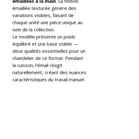
émaillées à la main
. Sa finition
émaillée texturée génère des
variations visibles, faisant de
chaque unité une pièce unique au
sein de la collection.
Le modèle présente un poids
équilibré et une base stable —
deux qualités essentielles pour un
chandelier de ce format. Pendant
la cuisson, l’émail réagit
naturellement, créant des nuances
caractéristiques du travail manuel.
Les deux ouvertures supérieures
sont préparées pour accueillir les
bougies blanches incluses
.
La base porte le
sceau ABENVAL
gravé
, garantissant une
production limitée. L’entretien est
simple : un chiffon doux et humide
suffit pour préserver la finition.