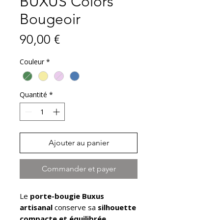
BUXUS Colors
Bougeoir
Prix
90,00 €
Couleur
*
Quantité
*
Ajouter au panier
Commander et payer
Le
porte-bougie Buxus
artisanal
conserve sa
silhouette
compacte et équilibrée
,