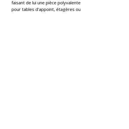
faisant de lui une pièce polyvalente
pour tables d’appoint, étagères ou
compositions plus larges.
Chaque unité inclut une
bougie
colorée
, sélectionnée pour
accompagner chaque tonalité. La
base porte le
sceau ABENVAL
,
garantissant son origine artisanale.
Les légères variations propres au
travail manuel font partie de
l’identité du
Buxus
.
Pour l’entretien, il suffit d’utiliser
un
chiffon doux légèrement
humidifié
.
INFO PRODUIT